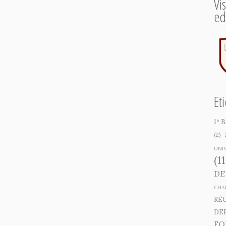
Vi
ed
Et
1º
(2)
UNIV
(11
DE
CHA
RÉ
DE
FO