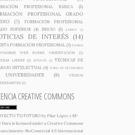
RMACIÓN PROFESIONAL BÁSICA
(5)
RMACIÓN PROFESIONAL GRADO
DIO
(7)
FORMACIÓN PROFESIONAL
ADO SUPERIOR
(4)
INICIO
(5)
LOMCE
(1)
OTICIAS DE INTERÉS
(14)
ERTA FORMACIÓN PROFESIONAL
(3)
PADRES
PÁGINAS WEB SOBRE ORIENTACIÓN
(2)
TÉCNICAS DE
EBAS LIBRES
(2)
SITÚATE
(1)
ABAJO INTELECTUAL
(4)
TOMA DE DECISIONES
UNIVERSIDADES
(8)
VÍDEOS
ERESANTES
(2)
CENCIA CREATIVE COMMONS
OYECTO TU FUTURO
by
Pilar López y Mª
é Durá
is licensed under a
Creative Commons
onocimiento-NoComercial 4.0 Internacional