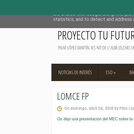
This site uses cookies from Google to 
are shared with Google along with per
statistics, and to detect and address 
PROYECTO TU FUTU
PILAR LÓPEZ MARTÍN. IES NIT DE L' ALBÀ (ELCHE)
NOTICIAS DE INTERÉS
ESO
»
BA
LOMCE FP
On domingo, abril 24, 2016 by Pilar L
Os dejo una presentación del MEC sobre la 