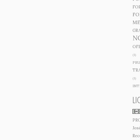
FO
FO
ME
GR
N
OF
(1)
PRU
TR
(1)
INT
LI
PR
Jos
Rec