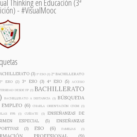
sual Thinking en Educación (3ª
ición) - #VisualMooc
iquetas
 BACHILLERATO
(3)
2º BACHILLERATO
1º ESO
(1)
3º ESO
(3)
4º ESO
(5)
2º ESO
(2)
ACCESO
BACHILLERATO
ERSIDAD DESDE FP
(1)
)
BÚSQUEDA
BACHILLERATO A DISTANCIA
(1)
 EMPLEO
(6)
CHARLA ORIENTACIÓN CFGM
(1)
ENSEÑANZAS DE
RLAS FPB
(1)
CUÍDATE
(1)
GIMEN ESPECIAL
(5)
ENSEÑANZAS
ESO
(6)
PORTIVAS
(3)
FAMILIAS
(1)
RMACIÓN PROFESIONAL
(9)