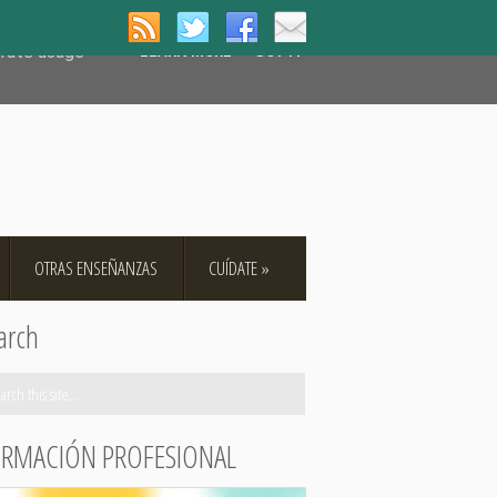
user-agent
erate usage
LEARN MORE
GOT IT
OTRAS ENSEÑANZAS
CUÍDATE
»
arch
RMACIÓN PROFESIONAL