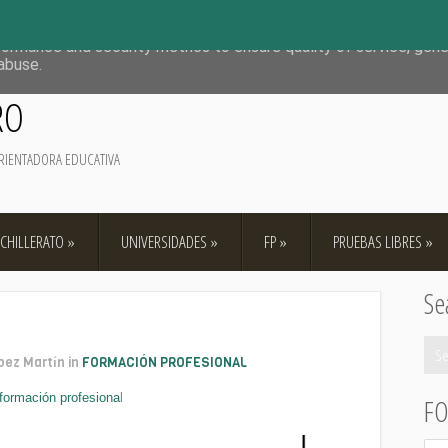
deliver its services and to analyze traffic. Your IP address and 
formance and security metrics to ensure quality of service, gen
abuse.
RO
 ORIENTADORA EDUCATIVA
CHILLERATO
»
UNIVERSIDADES
»
FP
»
PRUEBAS LIBRES
»
Se
ópez Martín in
FORMACIÓN PROFESIONAL
formación profesiona
l
FO